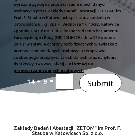
wyrażam zgodę na przetwarzanie moich danych
osobowych przez Zakłady Badań i Atestacji "ZETOM" im
Prof. F. Stauba w Katowicach sp. z o. o. z siedzibą w
Katowicach, ul. Ks. Bpa H. Bednorza 17, 40-385 Katowice
zgodnie z art. 6 ust. 1 lit. a Rozporządzenia Parlamentu
Europejskiego i Rady (UE) 2016/679 z dnia 27 kwietnia
2016 r. w sprawie ochrony osób fizycznych w związku z
przetwarzaniem danych osobowych i w sprawie
swobodnego przepływu takich danych oraz uchylenia
dyrektywy 95/46/WE. Kiknij -
Informacja o
przetwarzaniu danych osobowych
=
14 + 9
Submit
Zakłady Badań i Atestacji "ZETOM" im Prof. F.
Stauba w Katowicach Sp. z o.o.