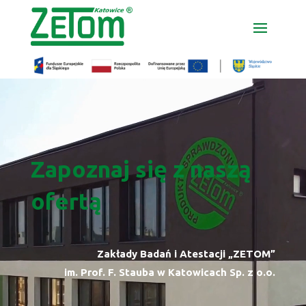
Odtwarzacz
Odtwarzacz
video
video
Zapoznaj się z naszą
ofertą
Zakłady Badań i Atestacji „ZETOM”
im. Prof. F. Stauba w Katowicach Sp. z o.o.