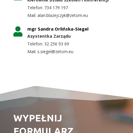
Telefon:
734 179 197
Mail:
alan.blazejczyk@zetom.eu
mgr Sandra Orlińska-Siegel

Asystentka Zarządu
Telefon:
32 256 93 69
Mail:
s.siegel@zetom.eu
WYPEŁNIJ
FORMULARZ