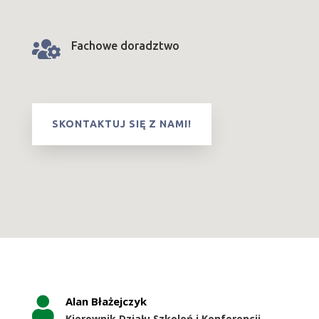

Fachowe doradztwo
SKONTAKTUJ SIĘ Z NAMI!
Alan Błażejczyk

Kierownik Działu Szkoleń i Konferencji