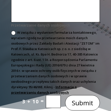
Przetwarzanie danych osobowych
W związku z wysłaniem formularza kontaktowego,
wyrażam zgodę na przetwarzanie moich danych
osobowych przez Zakłady Badań i Atestacji "ZETOM" im
Prof. F. Stauba w Katowicach sp. z o. o. z siedzibą w
Katowicach, ul. Ks. Bpa H. Bednorza 17, 40-385 Katowice
zgodnie z art. 6 ust. 1 lit. a Rozporządzenia Parlamentu
Europejskiego i Rady (UE) 2016/679 z dnia 27 kwietnia
2016 r. w sprawie ochrony osób fizycznych w związku z
przetwarzaniem danych osobowych i w sprawie
swobodnego przepływu takich danych oraz uchylenia
dyrektywy 95/46/WE. Kiknij -
Informacja o
przetwarzaniu danych osobowych
=
3 + 10
Submit