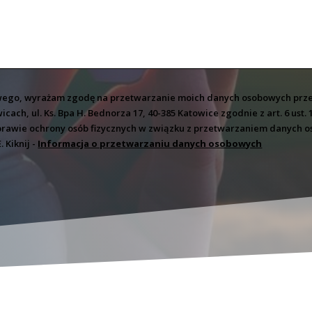
ego, wyrażam zgodę na przetwarzanie moich danych osobowych przez 
wicach, ul. Ks. Bpa H. Bednorza 17, 40-385 Katowice zgodnie z art. 6 ust
 w sprawie ochrony osób fizycznych w związku z przetwarzaniem danyc
 Kiknij -
Informacja o przetwarzaniu danych osobowych