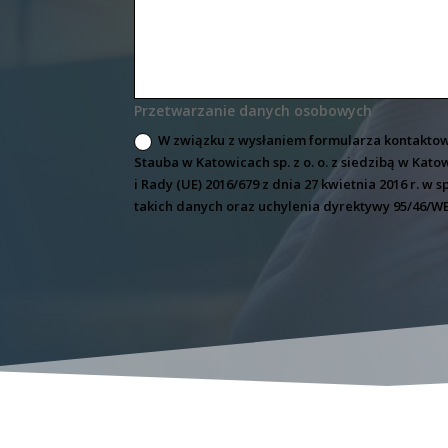
Przetwarzanie danych osobowych
W związku z wysłaniem formularza kontaktow
Stauba w Katowicach sp. z o. o. z siedzibą w Kato
i Rady (UE) 2016/679 z dnia 27 kwietnia 2016 r.
takich danych oraz uchylenia dyrektywy 95/46/WE.