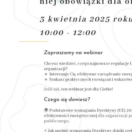
niej obowiązki dla o
3 kwietnia 2025 rok
10:00 - 12:00
Zapraszamy na webinar
Chcesz wiedzieć, czego najnowsze regulacje 
organizacji?
🔹
Interesuje Cię efektywne zarządzanie ener
🔹
Szukasz praktycznych rozwiązań i wskazów
Jeśli tak,
ten webinar jest dla Ciebie!
Czego się dowiesz?
🌍
Podstawowe wymagania Dyrektywy (UE) 20
efektywności energetycznej
dla organizacji p
publicznego,
⚡
Jak spełnić wymagania Dyrektywy dzięki c