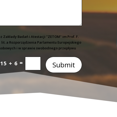
Zakłady Badań i Atestacji "ZETOM" im Prof. F.
. 1 lit. a Rozporządzenia Parlamentu Europejskiego
h osobowych i w sprawie swobodnego przepływu
=
15 + 6
Submit