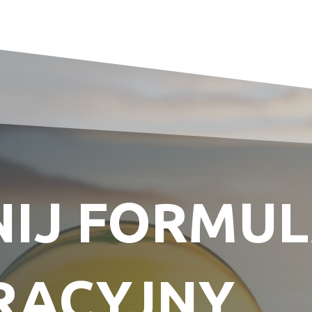
IJ FORMU
RACYJNY