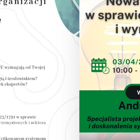
rganizacji
u
UE wymagają od Twojej
gią i środowiskiem?
ek ekspertów?
23/1791
w sprawie
rzemysłowych i sektora
ertyfikowanym systemom